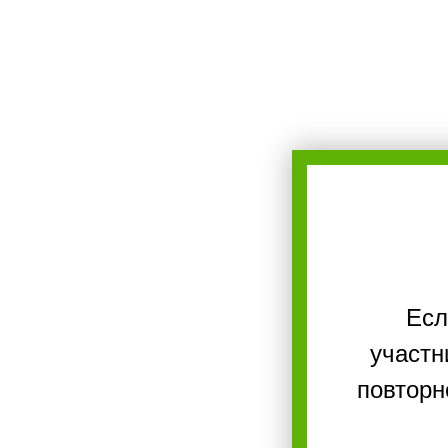
Ес
участн
повторн