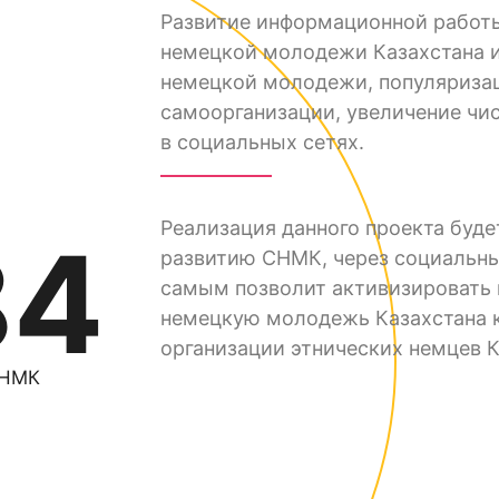
Развитие информационной работ
немецкой молодежи Казахстана 
немецкой молодежи, популяриза
самоорганизации, увеличение чи
в социальных сетях.
Реализация данного проекта буде
84
развитию СНМК, через социальны
самым позволит активизировать 
немецкую молодежь Казахстана к
организации этнических немцев К
СНМК