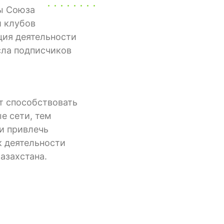
ы Союза
и клубов
ция деятельности
сла подписчиков
т способствовать
е сети, тем
и привлечь
 деятельности
азахстана.