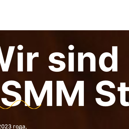
ir sind
SMM St
2023 года,