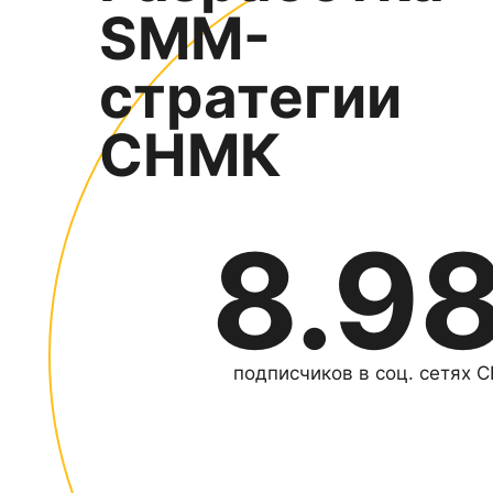
SMM-
стратегии
СНМК
8.9
подписчиков в соц. сетях 