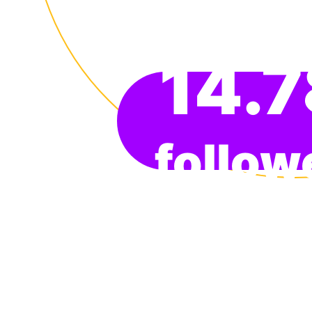
14.
follow