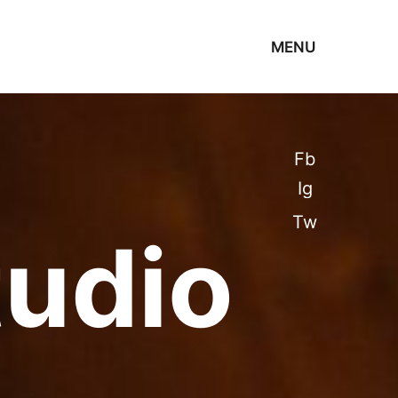
MENU
Fb
Ig
Tw
udio