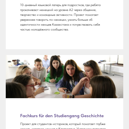
10-дневный языковой лагерь для подростков, где ребята
прокачивают немецкий на уровне A2 через общение,
творчество и командные активности. Проект помогает
увереннее говорить по-немецки, узнать больше об
идентичности немцев Казахстана и почувствовать себя
частью молодёжного сообщества.
Fachkurs für den Studiengang Geschichte
Проект для студентов-историков, который помогает глубже
изучить историю немцев в Казахстане. Участники получают