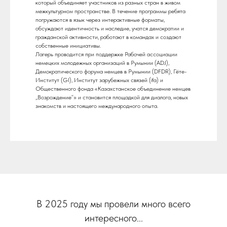
который объединяет участников из разных стран в живом
межкультурном пространстве. В течение программы ребята
погружаются в язык через интерактивные форматы,
обсуждают идентичность и наследие, учатся демократии и
гражданской активности, работают в командах и создают
собственные инициативы.
Лагерь проводится при поддержке Рабочей ассоциации
немецких молодежных организаций в Румынии (ADJ),
Демократического форума немцев в Румынии (DFDR), Гёте-
Институт (GI), Институт зарубежных связей (ifa) и
Общественного фонда «Казахстанское объединение немцев
„Возрождение“» и становится площадкой для диалога, новых
знакомств и настоящего международного опыта.
В 2025 году мы провели много всего
интересного...