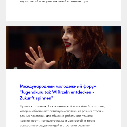
мероприятий и творческих акций в течение года
Международный молодежный форум
"Jugendkurultai: WIRrzeln entdecken -
Zukunft spinnen"
Проект к 30-летию Союза немецкой молодёжи Казахстана,
который объединяет активную молодёжь из разных стран и
разных поколений для общения, работы над темами
идентичности, немецкого языка и ценностей, а также
совместного создания идей и стратегии развития