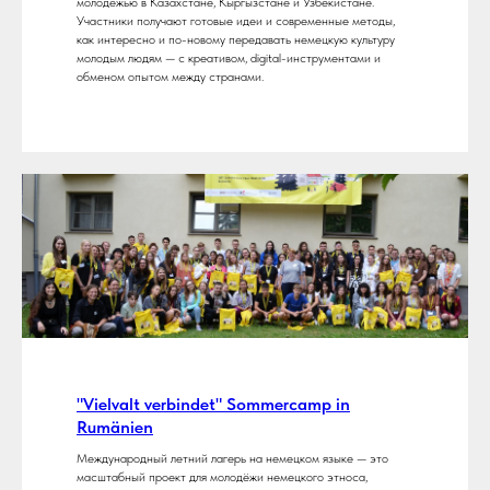
молодёжью в Казахстане, Кыргызстане и Узбекистане.
Участники получают готовые идеи и современные методы,
как интересно и по-новому передавать немецкую культуру
молодым людям — с креативом, digital-инструментами и
обменом опытом между странами.
"Vielvalt verbindet" Sommercamp in
Rumänien
Международный летний лагерь на немецком языке — это
масштабный проект для молодёжи немецкого этноса,